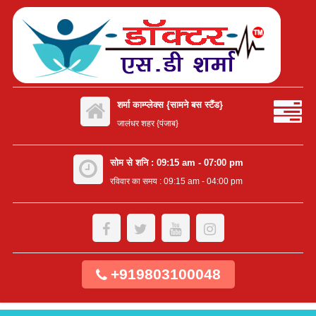
शर्मा काम्प्लेक्स {सामने बस स्टैंड}
जालंधर शहर {पंजाब}
सोम से शनि : 09:15 am - 07:00 pm
रविवार का समय : 09:15 am - 04:00 pm
+919803100048