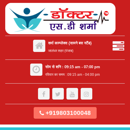
शर्मा काम्प्लेक्स {सामने बस स्टैंड}
जालंधर शहर {पंजाब}
सोम से शनि : 09:15 am - 07:00 pm
रविवार का समय : 09:15 am - 04:00 pm
+919803100048